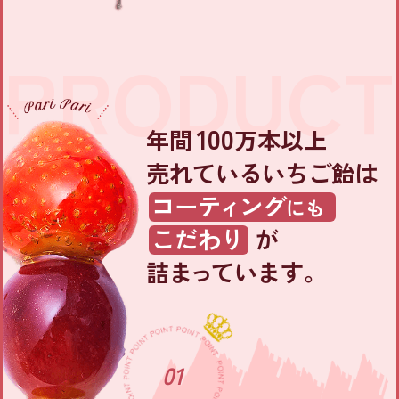
PRODUCT
100
年間
万本以上
売れているいちご飴は
コーテ
ィ
ング
にも
こだわり
が
詰ま
っ
ています。
01